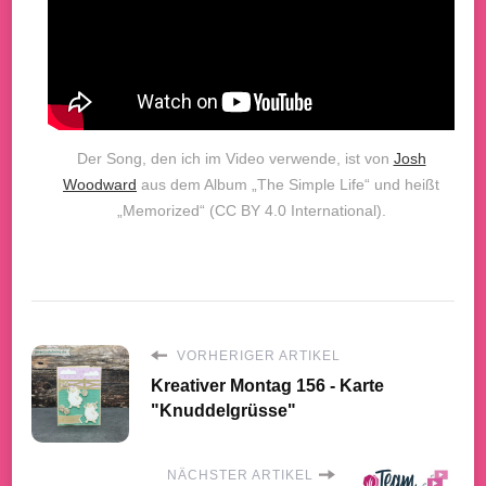
Der Song, den ich im Video verwende, ist von
Josh
Woodward
aus dem Album „The Simple Life“ und heißt
„Memorized“ (CC BY 4.0 International).
VORHERIGER ARTIKEL
Kreativer Montag 156 - Karte
"Knuddelgrüsse"
NÄCHSTER ARTIKEL