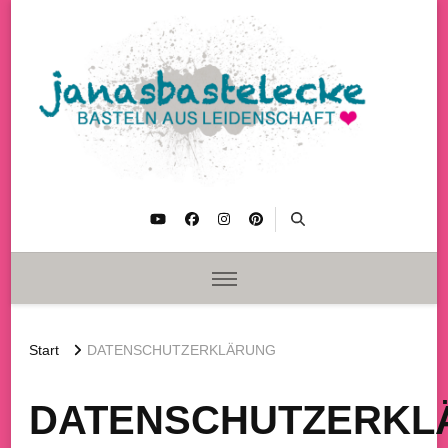
janasbastelecke
Basteln aus Leidenschaft
Start
DATENSCHUTZERKLÄRUNG
DATENSCHUTZERKL