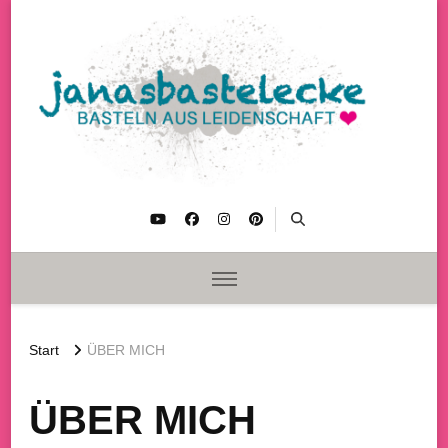
janasbastelecke
Basteln aus Leidenschaft
Start
ÜBER MICH
ÜBER MICH