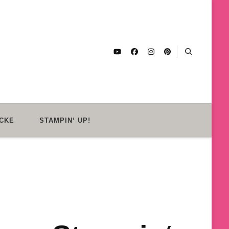
CKE
STAMPIN‘ UP!