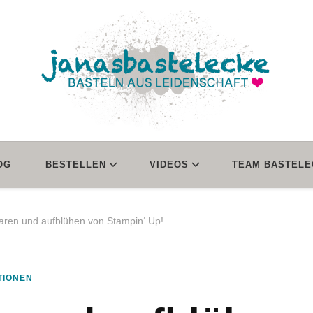
janasbastelecke
Basteln aus Leidenschaft
OG
BESTELLEN
VIDEOS
TEAM BASTELE
aren und aufblühen von Stampin‘ Up!
TIONEN