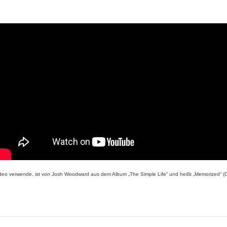
deo verwende, ist von Josh Woodward aus dem Album „The Simple Life“ und heißt „Memorized“ (C