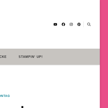
CKE
STAMPIN‘ UP!
ONTAG