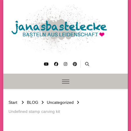
janasbastelecke
Basteln aus Leidenschaft
Start
BLOG
Uncategorized
Undefined stamp carving kit