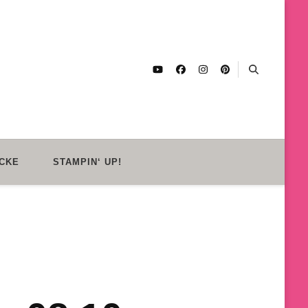
CKE
STAMPIN‘ UP!