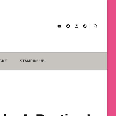
CKE
STAMPIN‘ UP!