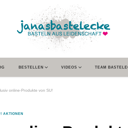
janasbastelecke
Basteln aus Leidenschaft
OG
BESTELLEN
VIDEOS
TEAM BASTELE
usiv online-Produkte von SU!
P! AKTIONEN