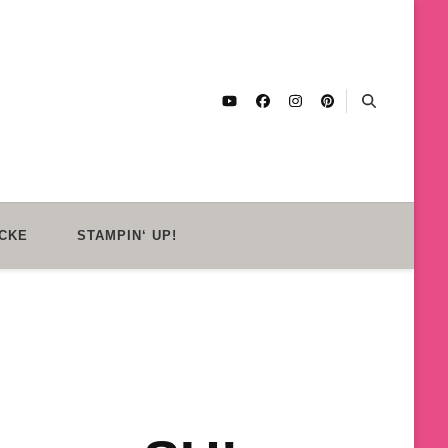
CKE
STAMPIN‘ UP!