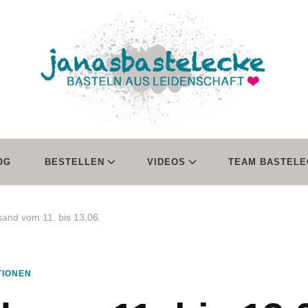
janasbastelecke
Basteln aus Leidenschaft
OG
BESTELLEN
VIDEOS
TEAM BASTELE
sand vom 11. bis 13.06.
TIONEN