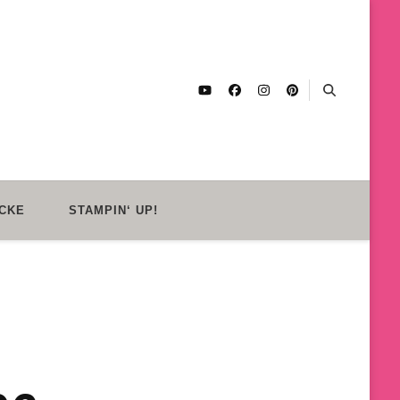
CKE
STAMPIN‘ UP!