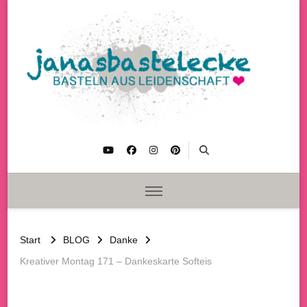
janasbastelecke
Basteln aus Leidenschaft
Start
BLOG
Danke
Kreativer Montag 171 – Dankeskarte Softeis