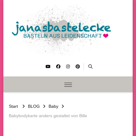
janasbastelecke
Basteln aus Leidenschaft
Start
BLOG
Baby
Babybodykarte anders gestaltet von Bille