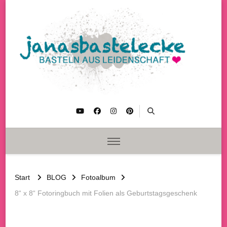
janasbastelecke
Basteln aus Leidenschaft
Start
BLOG
Fotoalbum
8“ x 8“ Fotoringbuch mit Folien als Geburtstagsgeschenk