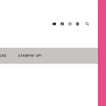
CKE
STAMPIN‘ UP!