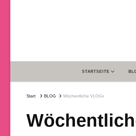
STARTSEITE
BL
Start
BLOG
Wöchentliche VLOGs
Wöchentlic