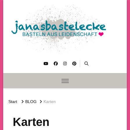
janasbastelecke
Basteln aus Leidenschaft
Start
BLOG
Karten
Karten