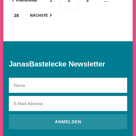
1
2
3
…
VORHERIGE
der
SEITE
28
NÄCHSTE
Beiträge
JanasBastelecke Newsletter