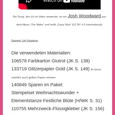
Josh Woodward
Der Song, den ich im Video verwende, ist von
aus
dem Album „The Wake“ und heißt „Crazy Glue“ (CC BY 4.0 International).
Stampin‘ Up! Kataloge
Die verwendeten Materialien:
106578 Farbkarton Glutrot (JK S. 138)
133719 Glitzerpapier Gold (JK S. 149)
ihr könnt
natürlich auch gelbes Papier nehmen
140849 Sparen im Paket:
Stempelset Weihnachtswunder +
Elementstanze Festliche Blüte (H/WK S. 31)
110755 Mehrzweck-Flüssigkleber (JK S. 156)