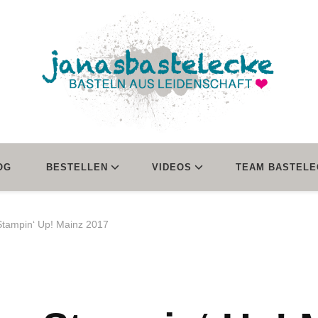
janasbastelecke
Basteln aus Leidenschaft
OG
BESTELLEN
VIDEOS
TEAM BASTELE
tampin‘ Up! Mainz 2017