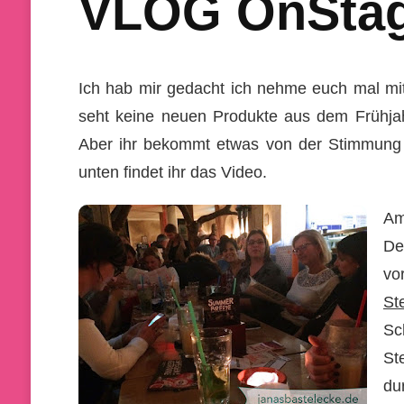
VLOG OnStage
Ich hab mir gedacht ich nehme euch mal mit
seht keine neuen Produkte aus dem Frühjah
Aber ihr bekommt etwas von der Stimmung m
unten findet ihr das Video.
Am
De
vo
St
Sc
St
du