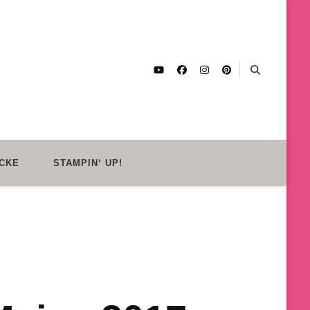
CKE
STAMPIN‘ UP!