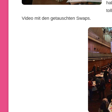
ha
to
Video mit den getauschten Swaps.