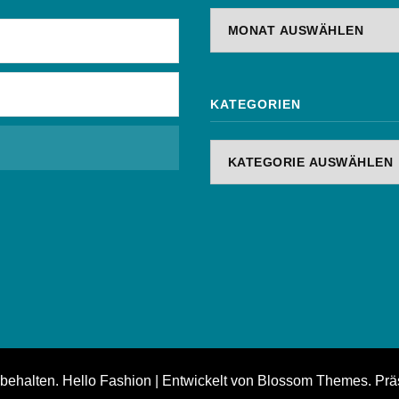
Archiv
KATEGORIEN
Kategorien
rbehalten.
Hello Fashion | Entwickelt von
Blossom Themes
. Prä