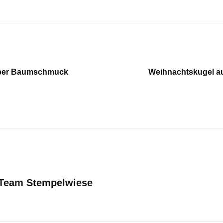
U!per Baumschmuck
Weihnachtskugel a
 Team Stempelwiese