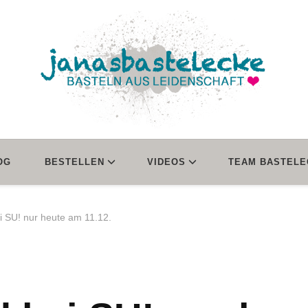
janasbastelecke
Basteln aus Leidenschaft
OG
BESTELLEN
VIDEOS
TEAM BASTELE
i SU! nur heute am 11.12.