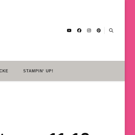
CKE
STAMPIN‘ UP!