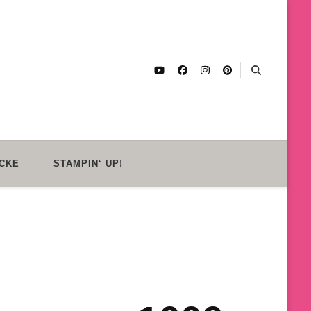
CKE
STAMPIN‘ UP!