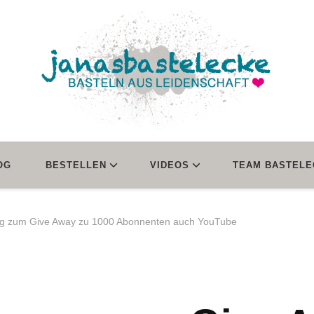
janasbastelecke
Basteln aus Leidenschaft
OG
BESTELLEN
VIDEOS
TEAM BASTELE
ng zum Give Away zu 1000 Abonnenten auch YouTube