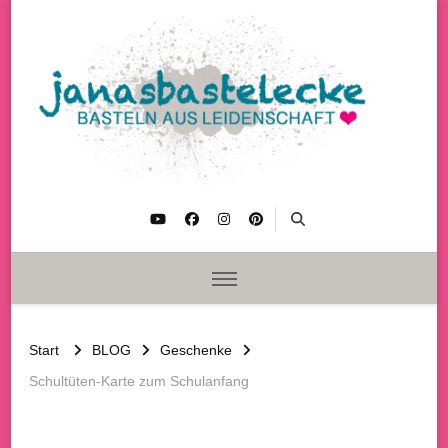
janasbastelecke
Basteln aus Leidenschaft
Start
BLOG
Geschenke
Schultüten-Karte zum Schulanfang