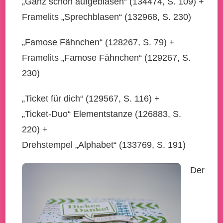
„Ganz schön aufgeblasen“ (134474, S. 109) +
Framelits „Sprechblasen“ (132968, S. 230)
„Famose Fähnchen“ (128267, S. 79) +
Framelits „Famose Fähnchen“ (129267, S.
230)
„Ticket für dich“ (129567, S. 116) +
„Ticket-Duo“ Elementstanze (126883, S.
220) +
Drehstempel „Alphabet“ (133769, S. 191)
Der