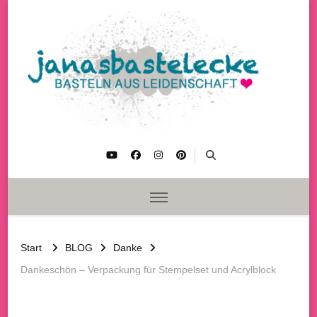
janasbastelecke
Basteln aus Leidenschaft
Start
BLOG
Danke
Dankeschön – Verpackung für Stempelset und Acrylblock