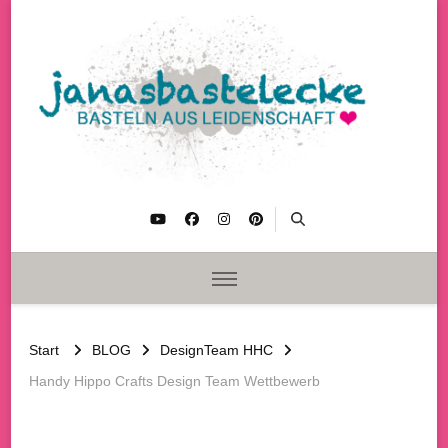
janasbastelecke
Basteln aus Leidenschaft
Start
BLOG
DesignTeam HHC
Handy Hippo Crafts Design Team Wettbewerb