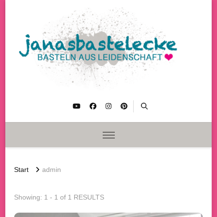
janasbastelecke
Basteln aus Leidenschaft
Start
admin
Showing: 1 - 1 of 1 RESULTS